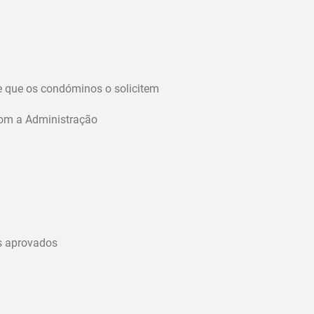
e que os condóminos o solicitem
 com a Administração
s aprovados