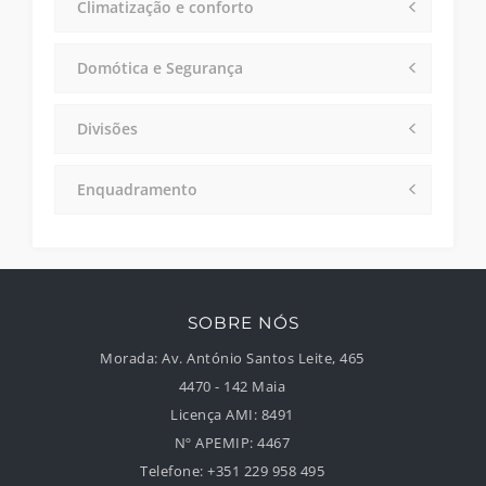
Climatização e conforto
Domótica e Segurança
Divisões
Enquadramento
SOBRE NÓS
Morada:
Av. António Santos Leite, 465
4470 - 142 Maia
Licença AMI:
8491
Nº APEMIP:
4467
Telefone:
+351 229 958 495