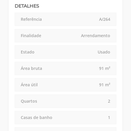
DETALHES
Referência
A/264
Finalidade
Arrendamento
Estado
Usado
Área bruta
91 m²
Área útil
91 m²
Quartos
2
Casas de banho
1